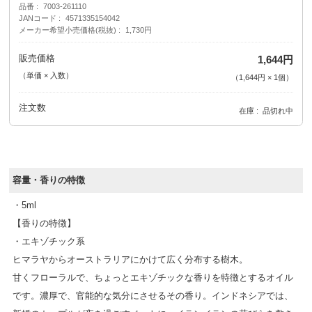
品番
7003-261110
JANコード
4571335154042
メーカー希望小売価格(税抜)
1,730円
販売価格
1,644円
（単価 × 入数）
（
1,644円
×
1
個
）
注文数
在庫
品切れ中
容量・香りの特徴
・5ml
【香りの特徴】
・エキゾチック系
ヒマラヤからオーストラリアにかけて広く分布する樹木。
甘くフローラルで、ちょっとエキゾチックな香りを特徴とするオイル
です。濃厚で、官能的な気分にさせるその香り。インドネシアでは、