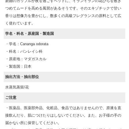
新婚のカップルが夜を過ごすベットに、イランイランの花びらを敷き
つめてムードを高める風習があるそうです。そのエキゾチックで甘い
香りは想像力を豊かにし、数多くの高級フレグランスの原料として広
く使わています。
学名・科名・原産国・製造国
・学名：Cananga odorata
・科名：バンレイシ科
・原産地：マダガスカル
・製造国：日本
抽出方法・抽出部位
水蒸気蒸留/花
ご注意
・医薬品、医薬部外品、化粧品、食品ではありませんので、原液を直
接飲んだり、肌につけたりはしないでください。また、お子様の手の
届かない所に保管してください。