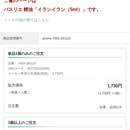
ご覧のページは
バスリエ 精油「イランイラン（5ml）」です。
＞＞
その他の香りはこちら
商品管理番号
aroma-7003-261110
単品1個のみのご注文
品番
7003-261110
JANコード
4571335154042
メーカー希望小売価格(税抜)
1,730円
販売価格
1,730円
（単価 × 入数）
（
1,730円
×
1
個
）
注文数
在庫
品切れ中
3個以上のご注文