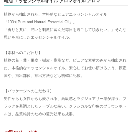
精油 エッセンシャルオイル アロマオイル アロマ
植物から抽出された、本格的なピュアエッセンシャルオイル
「100％Pure and Natural Essential Oil」。
「香りと共に、潤いと刺激に富んだ毎日を過ごして頂きたい。」そんな
思いを形にしたエッセンシャルオイル。
【素材へのこだわり】
植物の花・葉・果皮・樹皮・樹脂など、ピュアな素材のみから抽出され
た、本格的なエッセンシャルオイル。安心してお使い頂けるよう、原産
国や、抽出部位、抽出方法なども明確に記載。
【パッケージへのこだわり】
男性からも女性からも愛される、高級感とラグジュアリー感が漂う、ブ
ラックを基調としたノーブルな装い。クラシカルな印象のブラウンボト
ルは、品質維持のための遮光効果も抜群。