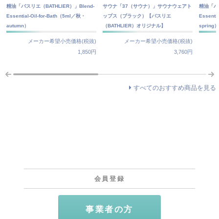
精油「バスリエ（BATHLIER）」Blend-
サウナ「37（サウナ）」サウナウェアト
精油「バス
Essential-Oil-for-Bath（5ml／秋・
ップス（ブラック）【バスリエ
Essenti
autumn）
（BATHLIER）オリジナル】
spring
メーカー希望小売価格(税抜)
メーカー希望小売価格(税抜)
1,850円
3,760円
すべてのおすすめ商品を見る
会員登録
事業者の方