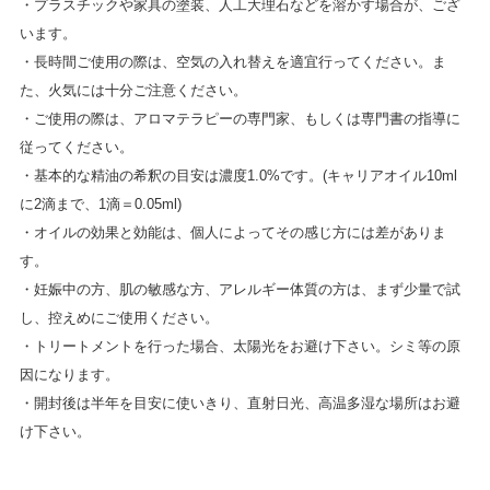
・プラスチックや家具の塗装、人工大理石などを溶かす場合が、ござ
います。
・長時間ご使用の際は、空気の入れ替えを適宜行ってください。ま
た、火気には十分ご注意ください。
・ご使用の際は、アロマテラピーの専門家、もしくは専門書の指導に
従ってください。
・基本的な精油の希釈の目安は濃度1.0%です。(キャリアオイル10ml
に2滴まで、1滴＝0.05ml)
・オイルの効果と効能は、個人によってその感じ方には差がありま
す。
・妊娠中の方、肌の敏感な方、アレルギー体質の方は、まず少量で試
し、控えめにご使用ください。
・トリートメントを行った場合、太陽光をお避け下さい。シミ等の原
因になります。
・開封後は半年を目安に使いきり、直射日光、高温多湿な場所はお避
け下さい。