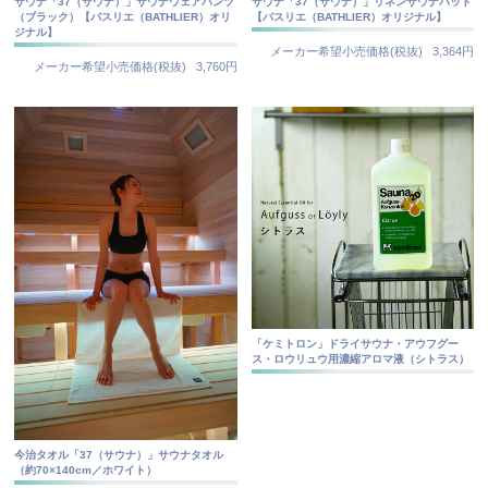
サウナ「37（サウナ）」サウナウェアパンツ
サウナ「37（サウナ）」リネンサウナハット
（ブラック）【バスリエ（BATHLIER）オリ
【バスリエ（BATHLIER）オリジナル】
ジナル】
メーカー希望小売価格(税抜)
3,364円
メーカー希望小売価格(税抜)
3,760円
「ケミトロン」ドライサウナ・アウフグー
ス・ロウリュウ用濃縮アロマ液（シトラス）
今治タオル「37（サウナ）」サウナタオル
（約70×140cm／ホワイト）