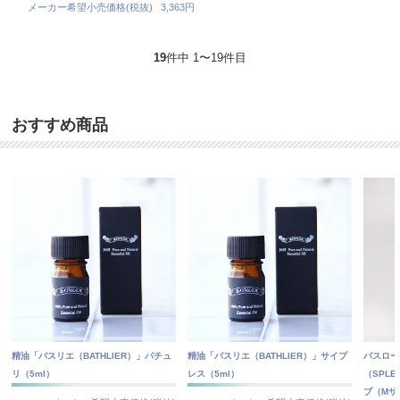
メーカー希望小売価格(税抜)
3,363円
19
件中 1〜19件目
おすすめ商品
精油「バスリエ（BATHLIER）」パチュ
精油「バスリエ（BATHLIER）」サイプ
バスロー
リ（5ml）
レス（5ml）
（SPL
ブ（Mサ