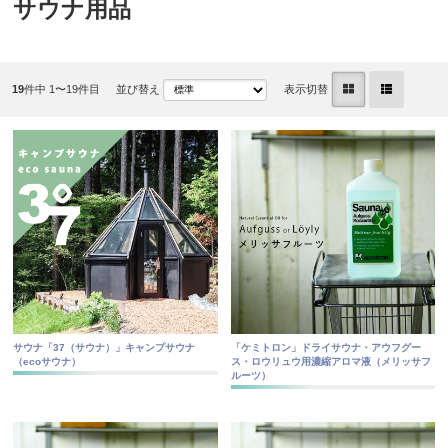
サウナ用品
19
件中 1〜19件目
表示切替
並び替え
サウナ「37（サウナ）」キャンプサウナ
「ケミトロン」ドライサウナ・アウフグー
（ecoサウナ）
ス・ロウリュウ用濃縮アロマ液（メリッサフ
ルーツ）