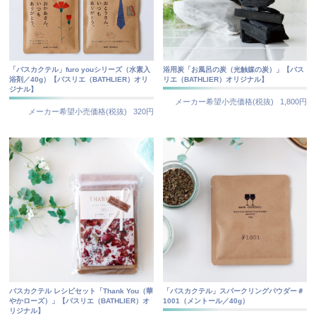
「バスカクテル」furo youシリーズ（水素入
浴用炭「お風呂の炭（光触媒の炭）」【バス
浴剤／40g）【バスリエ（BATHLIER）オリ
リエ（BATHLIER）オリジナル】
ジナル】
メーカー希望小売価格(税抜)
1,800円
メーカー希望小売価格(税抜)
320円
バスカクテル レシピセット「Thank You（華
「バスカクテル」スパークリングパウダー＃
やかローズ）」【バスリエ（BATHLIER）オ
1001（メントール／40g）
リジナル】