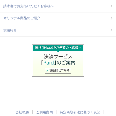
請求書でお支払いただくお客様へ
オリジナル商品のご紹介
実績紹介
会社概要
ご利用案内
特定商取引法に基づく表記