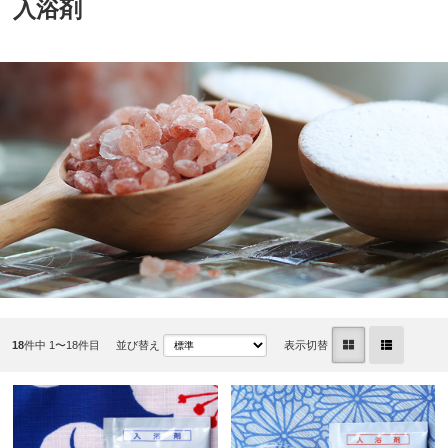
入浴剤
18
件中 1〜18件目
表示切替
並び替え