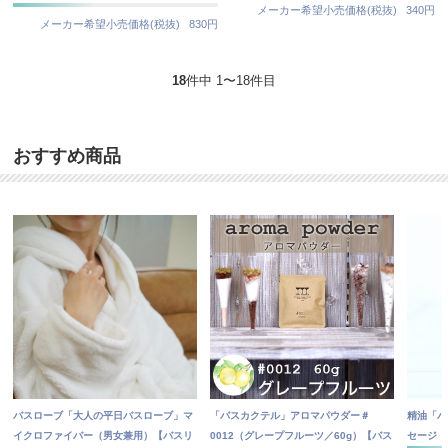
メーカー希望小売価格(税抜)
340円
メーカー希望小売価格(税抜)
830円
18
件中 1〜18件目
おすすめ商品
バスローブ「大人の平日バスローブ」マ
「バスカクテル」アロマパウダー＃
精油「バ
イクロファイバー（男女兼用）【バスリ
0012（グレープフルーツ／60g）【バス
セージ（