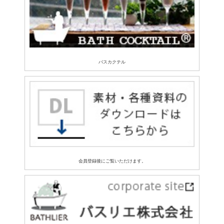
バスカクテル
会員登録後にご覧いただけます。