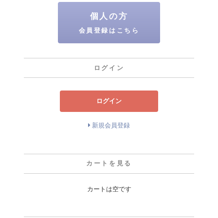
個人の方
会員登録はこちら
ログイン
ログイン
新規会員登録
カートを見る
カートは空です