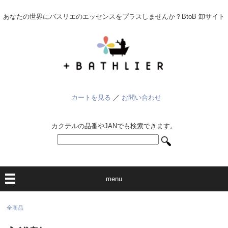
あなたの世界にバスリエのエッセンスをプラスしませんか？BtoB 卸サイト
カートを見る
／
お問い合わせ
カクテルの品番やJANでも検索できます。
menu
全商品