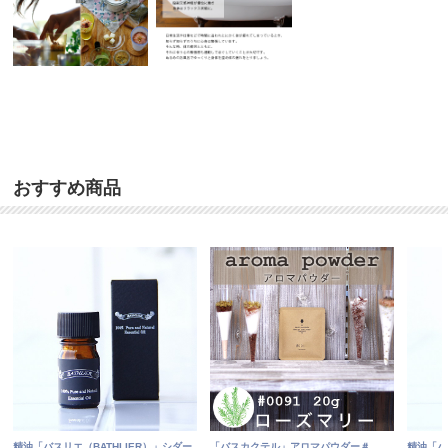
おすすめ商品
精油「バスリエ（BATHLIER）」シダー
「バスカクテル」アロマパウダー＃
精油「バ