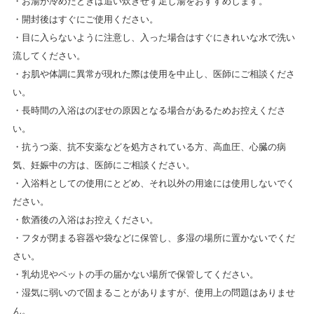
・お湯が冷めたときは追い炊きせず足し湯をおすすめします。
・開封後はすぐにご使用ください。
・目に入らないように注意し、入った場合はすぐにきれいな水で洗い
流してください。
・お肌や体調に異常が現れた際は使用を中止し、医師にご相談くださ
い。
・長時間の入浴はのぼせの原因となる場合があるためお控えくださ
い。
・抗うつ薬、抗不安薬などを処方されている方、高血圧、心臓の病
気、妊娠中の方は、医師にご相談ください。
・入浴料としての使用にとどめ、それ以外の用途には使用しないでく
ださい。
・飲酒後の入浴はお控えください。
・フタが閉まる容器や袋などに保管し、多湿の場所に置かないでくだ
さい。
・乳幼児やペットの手の届かない場所で保管してください。
・湿気に弱いので固まることがありますが、使用上の問題はありませ
ん。