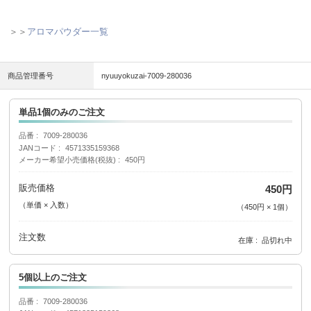
＞＞
アロマパウダー一覧
商品管理番号
nyuuyokuzai-7009-280036
単品1個のみのご注文
品番
7009-280036
JANコード
4571335159368
メーカー希望小売価格(税抜)
450円
販売価格
450円
（単価 × 入数）
（
450円
×
1
個
）
注文数
在庫
品切れ中
5個以上のご注文
品番
7009-280036