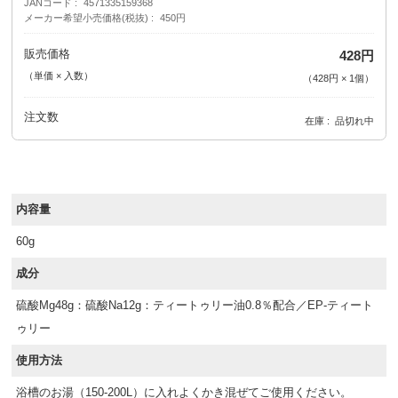
JANコード
4571335159368
メーカー希望小売価格(税抜)
450円
販売価格
428円
（単価 × 入数）
（
428円
×
1
個
）
注文数
在庫
品切れ中
内容量
60g
成分
硫酸Mg48g：硫酸Na12g：ティートゥリー油0.8％配合／EP-ティート
ゥリー
使用方法
浴槽のお湯（150-200L）に入れよくかき混ぜてご使用ください。