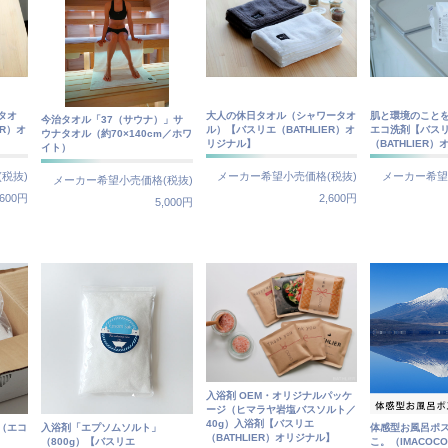
タオ
大人の休日タオル（シャワータオ
肌と環境のこと
今治タオル「37（サウナ）」サ
ER）オ
ル）【バスリエ（BATHLIER）オ
エコ洗剤【バス
ウナタオル（約70×140cm／ホワ
リジナル】
（BATHLIER
イト）
税抜)
メーカー希望小売価格(税抜)
メーカー希望
メーカー希望小売価格(税抜)
,600円
2,600円
5,000円
入浴剤 OEM・オリジナルパッケ
ージ（ヒマラヤ岩塩バスソルト／
40g）入浴剤【バスリエ
（エコ
入浴剤「エプソムソルト」
体感型お風呂ポ
（BATHLIER）オリジナル】
（800g）【バスリエ
こ。（IMACO