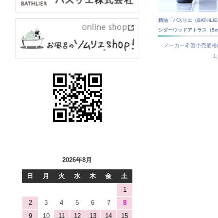
精油「バスリエ（BATHLI
シダーウッドアトラス（5m
メーカー希望小売価格(
1
2026年8月
日
月
火
水
木
金
土
1
2
3
4
5
6
7
8
9
10
11
12
13
14
15