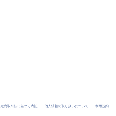
特定商取引法に基づく表記
個人情報の取り扱いについて
利用規約