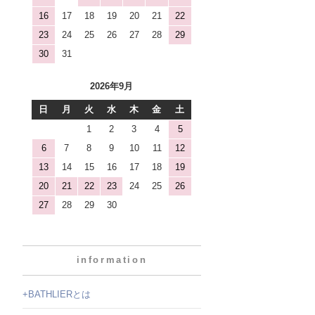
16
17
18
19
20
21
22
23
24
25
26
27
28
29
30
31
2026年9月
日
月
火
水
木
金
土
1
2
3
4
5
6
7
8
9
10
11
12
13
14
15
16
17
18
19
20
21
22
23
24
25
26
27
28
29
30
information
+BATHLIERとは