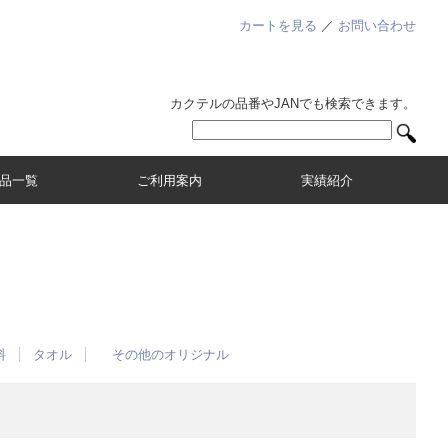
カートを見る
／
お問い合わせ
カクテルの品番やJANでも検索できます。
品一覧
ご利用案内
実績紹介
料
タオル
その他のオリジナル