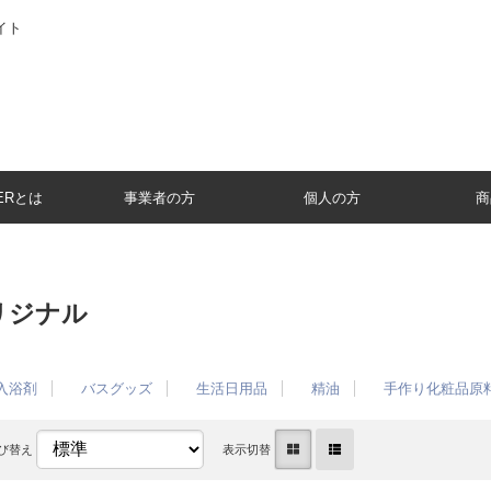
イト
IERとは
事業者の方
個人の方
商
リジナル
浴剤
バスグッズ
生活日用品
精油
手作り化粧品原
び替え
表示切替