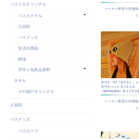
バスリエオリジナル
メーカー希望小売価格(
バスカクテル
3
入浴剤
バスグッズ
生活日用品
精油
手作り化粧品原料
タオル
サウナ「37（サウナ）」リ
サウナハット【バスリエ
その他のオリジナル
（BATHLIER）オリジナル
メーカー希望小売価格(
入浴剤
3
バスグッズ
バスローブ