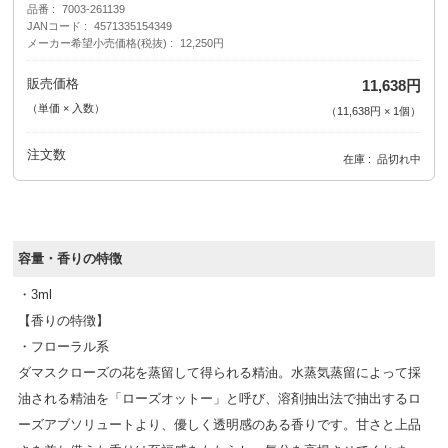
品番
7003-261139
JANコード
4571335154349
メーカー希望小売価格(税抜)
12,250円
販売価格
11,638円
（単価 × 入数）
（
11,638円
×
1
個
）
注文数
在庫
品切れ中
容量・香りの特徴
・3ml
【香りの特徴】
・フローラル系
ダマスクローズの花を蒸留して得られる精油。水蒸気蒸留によって採
油される精油を「ローズオットー」と呼び、溶剤抽出法で抽出するロ
ーズアブソリュートより、優しく透明感のある香りです。甘さと上品