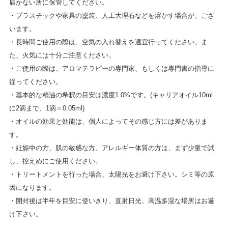
届かない所に保管してください。
・プラスチックや家具の塗装、人工大理石などを溶かす場合が、ござ
います。
・長時間ご使用の際は、空気の入れ替えを適宜行ってください。ま
た、火気には十分ご注意ください。
・ご使用の際は、アロマテラピーの専門家、もしくは専門書の指導に
従ってください。
・基本的な精油の希釈の目安は濃度1.0%です。(キャリアオイル10ml
に2滴まで、1滴＝0.05ml)
・オイルの効果と効能は、個人によってその感じ方には差がありま
す。
・妊娠中の方、肌の敏感な方、アレルギー体質の方は、まず少量で試
し、控えめにご使用ください。
・トリートメントを行った場合、太陽光をお避け下さい。シミ等の原
因になります。
・開封後は半年を目安に使いきり、直射日光、高温多湿な場所はお避
け下さい。