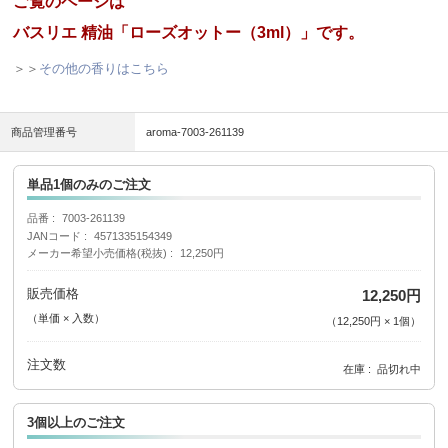
ご覧のページは
バスリエ 精油「ローズオットー（3ml）」です。
＞＞
その他の香りはこちら
商品管理番号
aroma-7003-261139
単品1個のみのご注文
品番
7003-261139
JANコード
4571335154349
メーカー希望小売価格(税抜)
12,250円
販売価格
12,250円
（単価 × 入数）
（
12,250円
×
1
個
）
注文数
在庫
品切れ中
3個以上のご注文