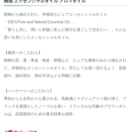
精油 エッセンシャルオイル アロマオイル
植物から抽出された、本格的なピュアエッセンシャルオイル
「100％Pure and Natural Essential Oil」。
「香りと共に、潤いと刺激に富んだ毎日を過ごして頂きたい。」そんな
思いを形にしたエッセンシャルオイル。
【素材へのこだわり】
植物の花・葉・果皮・樹皮・樹脂など、ピュアな素材のみから抽出され
た、本格的なエッセンシャルオイル。安心してお使い頂けるよう、原産
国や、抽出部位、抽出方法なども明確に記載。
【パッケージへのこだわり】
男性からも女性からも愛される、高級感とラグジュアリー感が漂う、ブ
ラックを基調としたノーブルな装い。クラシカルな印象のブラウンボト
ルは、品質維持のための遮光効果も抜群。