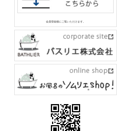
会員登録後にご覧いただけます。