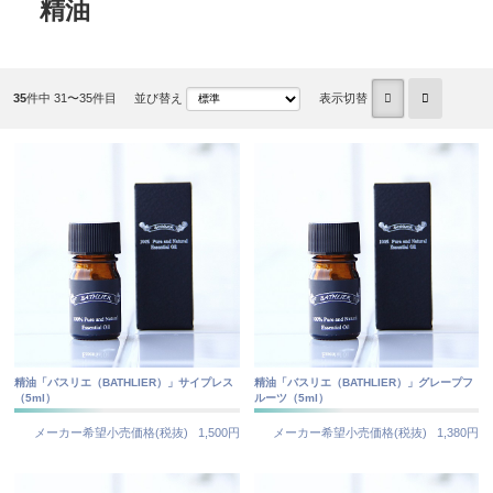
精油
35
件中 31〜35件目
表示切替
並び替え
精油「バスリエ（BATHLIER）」サイプレス
精油「バスリエ（BATHLIER）」グレープフ
（5ml）
ルーツ（5ml）
メーカー希望小売価格(税抜)
1,500円
メーカー希望小売価格(税抜)
1,380円