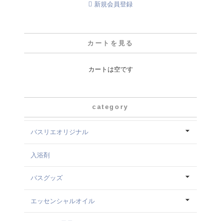
新規会員登録
カートを見る
カートは空です
category
バスリエオリジナル
入浴剤
バスグッズ
エッセンシャルオイル