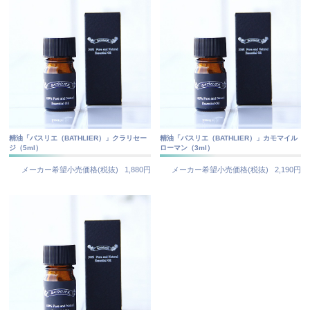
精油「バスリエ（BATHLIER）」クラリセー
精油「バスリエ（BATHLIER）」カモマイル
ジ（5ml）
ローマン（3ml）
メーカー希望小売価格(税抜)
1,880円
メーカー希望小売価格(税抜)
2,190円