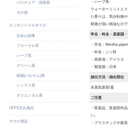
・ハーブ系
バスチェア・洗面器
ウォーターミントとス
その他
た香りは、気分転換や
刺激が強い精油なので
エッセンシャルオイル
学名・科名・原産国・
日本の四季
・学名：Mentha piperi
フローラル系
・科名：シソ科
ハーブ系
・原産地：アメリカ
グリーン系
・製造国：日本
樹脂(バルサム)系
抽出方法・抽出部位
シトラス系
水蒸気蒸留/葉
オリエンタル系
ご注意
・医薬品、医薬部外品
OFFICEお風呂
い。
サウナ用品
・プラスチックや家具