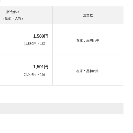
販売価格
注文数
（単価 × 入数）
1,580円
在庫
品切れ中
（
1,580円
×
1
個
）
1,501円
在庫
品切れ中
（
1,501円
×
1
個
）