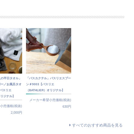
人の平日タオル」
「バスカクテル」バスリエスプー
バー／お風呂タオ
ン＃9003【バスリエ
【バスリエ
（BATHLIER）オリジナル】
）オリジナル】
メーカー希望小売価格(税抜)
小売価格(税抜)
630円
2,000円
すべてのおすすめ商品を見る