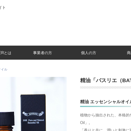
イト
IERとは
事業者の方
個人の方
商
オイル
精油「バスリエ（BAT
精油 エッセンシャルオイ
植物から抽出された、本格的なピュアエ
Oil」。
「香りと共に、潤いと刺激に