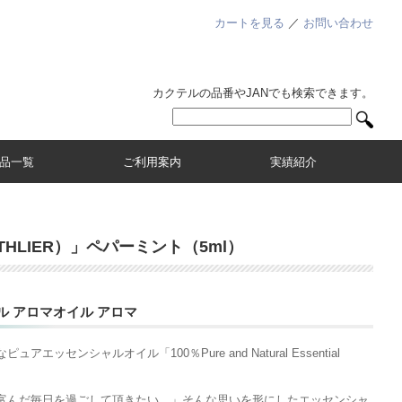
カートを見る
／
お問い合わせ
カクテルの品番やJANでも検索できます。
品一覧
ご利用案内
実績紹介
HLIER）」ペパーミント（5ml）
ル アロマオイル アロマ
ッセンシャルオイル「100％Pure and Natural Essential
富んだ毎日を過ごして頂きたい。」そんな思いを形にしたエッセンシャ