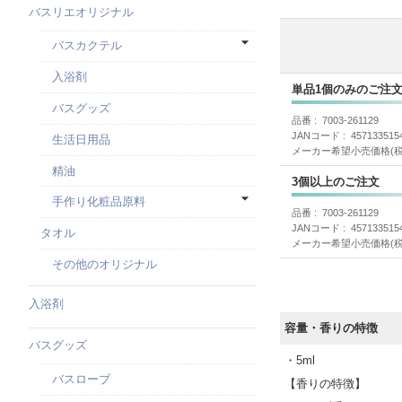
バスリエオリジナル
バスカクテル
入浴剤
単品1個のみのご注
バスグッズ
品番
7003-261129
JANコード
457133515
生活日用品
メーカー希望小売価格(税
精油
3個以上のご注文
手作り化粧品原料
品番
7003-261129
JANコード
457133515
タオル
メーカー希望小売価格(税
その他のオリジナル
入浴剤
容量・香りの特徴
バスグッズ
・5ml
バスローブ
【香りの特徴】