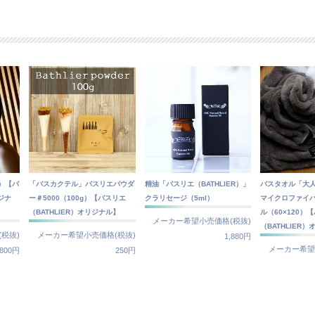
）【バ
「バスカクテル」バスリエパウダ
精油「バスリエ（BATHLIER）」
バスタオル「大
ジナ
ー＃5000（100g）【バスリエ
クラリセージ（5ml）
マイクロファイ
（BATHLIER）オリジナル】
ル（60×120）
メーカー希望小売価格(税抜)
（BATHLIER
税抜)
メーカー希望小売価格(税抜)
1,880円
メーカー希望
,800円
250円